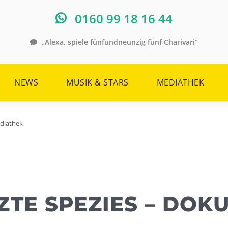
0160 99 18 16 44
„Alexa, spiele fünfundneunzig fünf Charivari“
NEWS
MUSIK & STARS
MEDIATHEK
ediathek
TE SPEZIES – DOKU