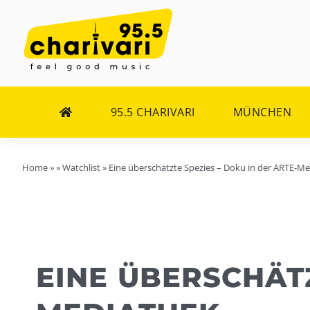
Zum
Inhalt
springen
95.5 CHARIVARI
MÜNCHEN
Home
»
»
Watchlist
»
Eine überschätzte Spezies – Doku in der ARTE-M
EINE ÜBERSCHÄTZ