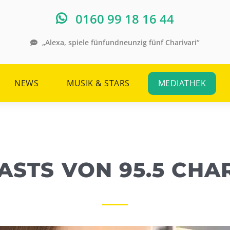
0160 99 18 16 44
„Alexa, spiele fünfundneunzig fünf Charivari“
NEWS
MUSIK & STARS
MEDIATHEK
STS VON 95.5 CHA