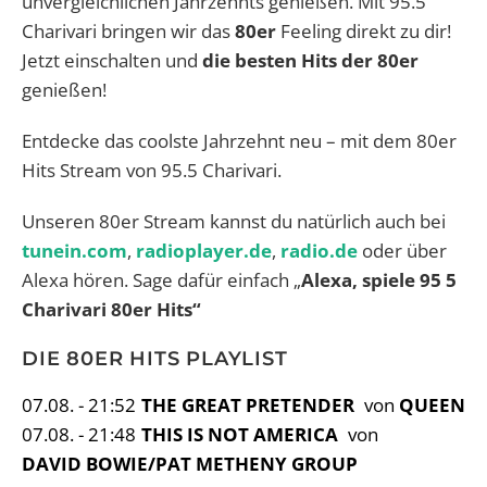
unvergleichlichen Jahrzehnts genießen. Mit 95.5
Charivari bringen wir das
80er
Feeling direkt zu dir!
Jetzt einschalten und
die besten Hits der 80er
genießen!
Entdecke das coolste Jahrzehnt neu – mit dem 80er
Hits Stream von 95.5 Charivari.
Unseren 80er Stream kannst du natürlich auch bei
tunein.com
,
radioplayer.de
,
radio.de
oder über
Alexa hören. Sage dafür einfach „
Alexa, spiele 95 5
Charivari 80er Hits“
DIE 80ER HITS PLAYLIST
07.08. - 21:52
THE GREAT PRETENDER
von
QUEEN
07.08. - 21:48
THIS IS NOT AMERICA
von
DAVID BOWIE/PAT METHENY GROUP