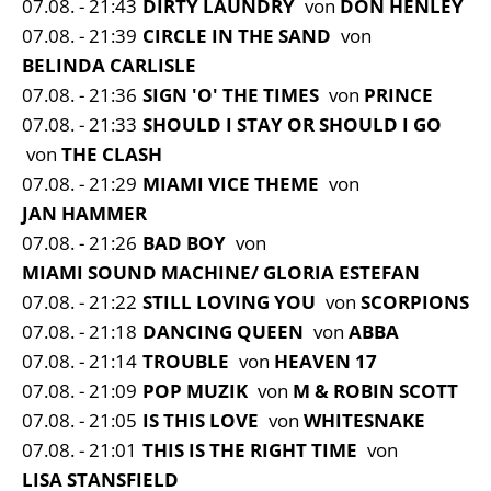
07.08. - 21:43
DIRTY LAUNDRY
von
DON HENLEY
07.08. - 21:39
CIRCLE IN THE SAND
von
BELINDA CARLISLE
07.08. - 21:36
SIGN 'O' THE TIMES
von
PRINCE
07.08. - 21:33
SHOULD I STAY OR SHOULD I GO
von
THE CLASH
07.08. - 21:29
MIAMI VICE THEME
von
JAN HAMMER
07.08. - 21:26
BAD BOY
von
MIAMI SOUND MACHINE/ GLORIA ESTEFAN
07.08. - 21:22
STILL LOVING YOU
von
SCORPIONS
07.08. - 21:18
DANCING QUEEN
von
ABBA
07.08. - 21:14
TROUBLE
von
HEAVEN 17
07.08. - 21:09
POP MUZIK
von
M & ROBIN SCOTT
07.08. - 21:05
IS THIS LOVE
von
WHITESNAKE
07.08. - 21:01
THIS IS THE RIGHT TIME
von
LISA STANSFIELD