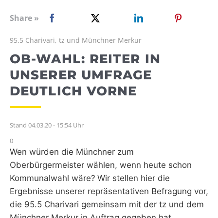
WEBRADIO
Share »
95.5 Charivari, tz und Münchner Merkur
OB-WAHL: REITER IN
UNSERER UMFRAGE
DEUTLICH VORNE
Stand 04.03.20 - 15:54 Uhr
0
Wen würden die Münchner zum
Oberbürgermeister wählen, wenn heute schon
Kommunalwahl wäre?
Wir stellen hier die
Ergebnisse unserer repräsentativen Befragung vor,
die 95.5 Charivari gemeinsam mit der tz und dem
Münchner Merkur in Auftrag gegeben hat.