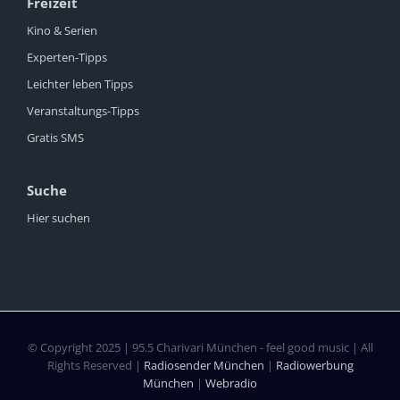
Freizeit
Kino & Serien
Experten-Tipps
Leichter leben Tipps
Veranstaltungs-Tipps
Gratis SMS
Suche
Hier suchen
© Copyright 2025 | 95.5 Charivari München - feel good music | All
Rights Reserved |
Radiosender München
|
Radiowerbung
München
|
Webradio