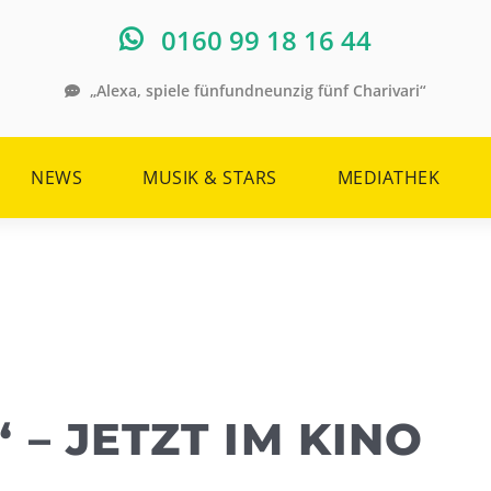
0160 99 18 16 44
„Alexa, spiele fünfundneunzig fünf Charivari“
NEWS
MUSIK & STARS
MEDIATHEK
 – JETZT IM KINO