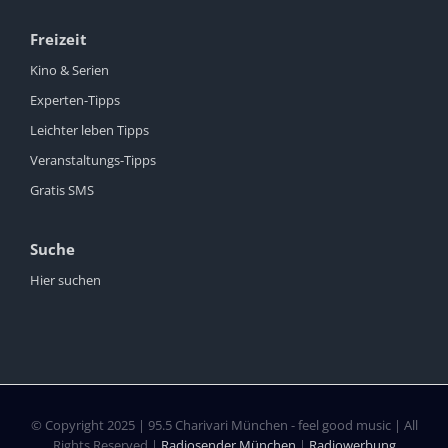
Freizeit
Kino & Serien
Experten-Tipps
Leichter leben Tipps
Veranstaltungs-Tipps
Gratis SMS
Suche
Hier suchen
© Copyright 2025 | 95.5 Charivari München - feel good music | All
Rights Reserved |
Radiosender München
|
Radiowerbung