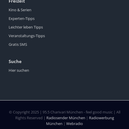
Freizeit
Kino & Serien
Experten-Tipps
Leichter leben Tipps
Veranstaltungs-Tipps
Gratis SMS
Suche
Hier suchen
© Copyright 2025 | 95.5 Charivari München - feel good music | All
Rights Reserved |
Radiosender München
|
Radiowerbung
München
|
Webradio