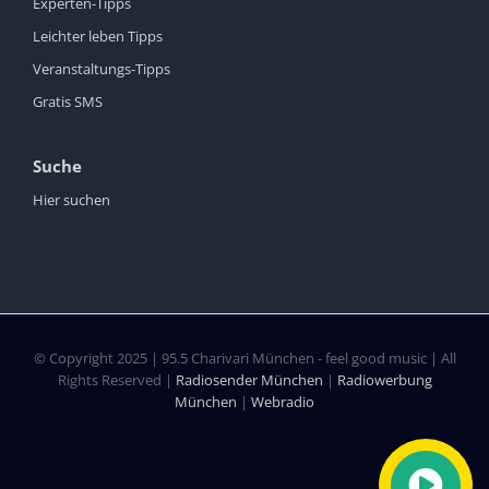
Experten-Tipps
Leichter leben Tipps
Veranstaltungs-Tipps
Gratis SMS
Suche
Hier suchen
© Copyright 2025 | 95.5 Charivari München - feel good music | All
Rights Reserved |
Radiosender München
|
Radiowerbung
München
|
Webradio