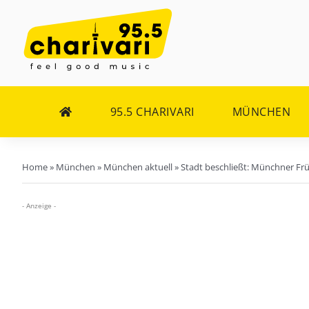
Zum
Inhalt
springen
95.5 CHARIVARI
MÜNCHEN
Home
»
München
»
München aktuell
»
Stadt beschließt: Münchner Frü
- Anzeige -