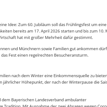
ine Idee: Zum 60. Jubiläum soll das Frühlingsfest um ein
hkeiten bereits am 17. April 2026 starten und bis zum 10. 
irtschaft hat mit großer Mehrheit dafür gestimmt.
rinnen und Münchnern sowie Familien gut ankommen dürf
 das Fest einen regelrechten Besucheransturm.
amilien nach dem Winter eine Einkommensquelle zu bieten
ein jährlicher Höhepunkt, der nach der Winterpause die Sai
nd dem Bayerischen Landesverband ambulanter
nge Tradition. Mit Ausnahme der zwei Absagen wegen Coro