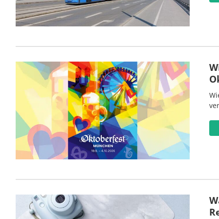
W
O
Wi
ve
Wa
R