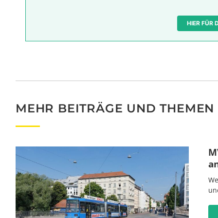
HIER FÜR
MEHR BEITRÄGE UND THEMEN
MV
a
We
un