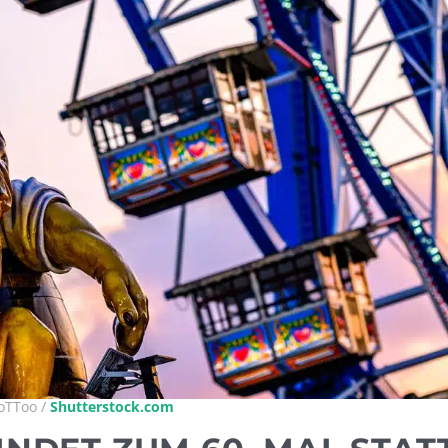
oTToo /
Shutterstock.com