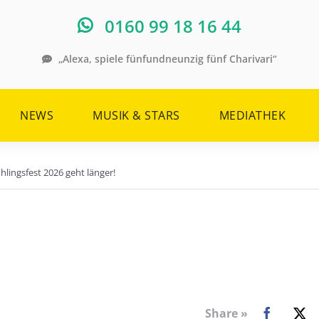
0160 99 18 16 44
„Alexa, spiele fünfundneunzig fünf Charivari“
NEWS
MUSIK & STARS
MEDIATHEK
hlingsfest 2026 geht länger!
Share »