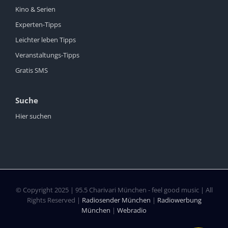
Kino & Serien
Experten-Tipps
Leichter leben Tipps
Veranstaltungs-Tipps
Gratis SMS
Suche
Hier suchen
© Copyright 2025 | 95.5 Charivari München - feel good music | All
Rights Reserved |
Radiosender München
|
Radiowerbung
München
|
Webradio