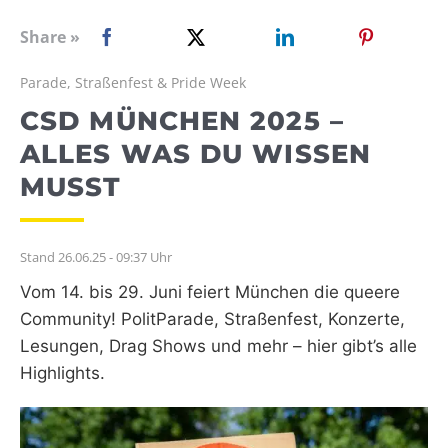
WEBRADIO
Share »
Parade, Straßenfest & Pride Week
CSD MÜNCHEN 2025 –
ALLES WAS DU WISSEN
MUSST
Stand 26.06.25 - 09:37 Uhr
Vom 14. bis 29. Juni feiert München die queere
Community! PolitParade, Straßenfest, Konzerte,
Lesungen, Drag Shows und mehr – hier gibt’s alle
Highlights.