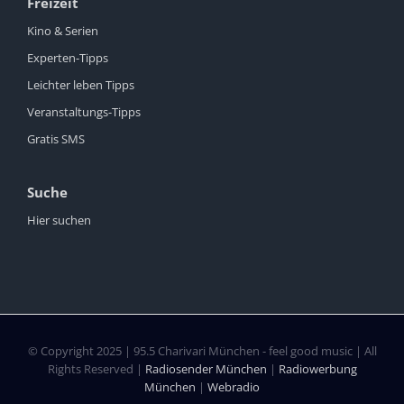
Freizeit
Kino & Serien
Experten-Tipps
Leichter leben Tipps
Veranstaltungs-Tipps
Gratis SMS
Suche
Hier suchen
© Copyright 2025 | 95.5 Charivari München - feel good music | All
Rights Reserved |
Radiosender München
|
Radiowerbung
München
|
Webradio