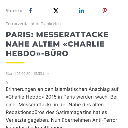
WEBRADIO
Share »
Terrorverdacht in Frankreich
PARIS: MESSERATTACKE
NAHE ALTEM «CHARLIE
HEBDO»-BÜRO
Stand 25.09.20 - 15:53 Uhr
0
Erinnerungen an den islamistischen Anschlag auf
«Charlie Hebdo» 2015 in Paris werden wach. Bei
einer Messerattacke in der Nähe des alten
Redaktionsbüros des Satiremagazins hat es
Verletzte gegeben. Nun übernehmen Anti-Terror
Fahnder die Ermittlungen.