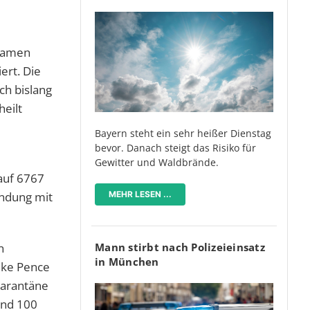
 kamen
ert. Die
ch bislang
eilt
Bayern steht ein sehr heißer Dienstag
bevor. Danach steigt das Risiko für
Gewitter und Waldbrände.
 auf 6767
MEHR LESEN ...
indung mit
Mann stirbt nach Polizeieinsatz
n
in München
ike Pence
uarantäne
und 100