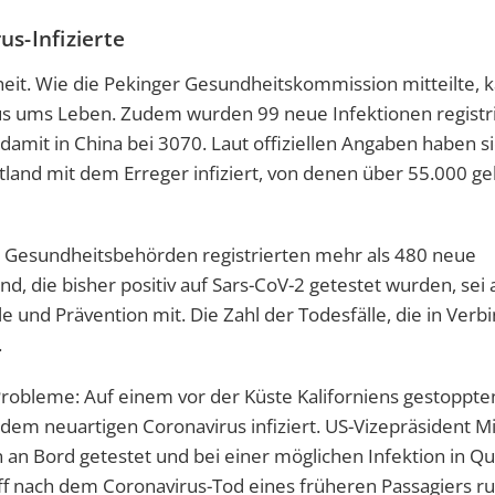
s-Infizierte
heit. Wie die Pekinger Gesundheitskommission mitteilte,
s ums Leben. Zudem wurden 99 neue Infektionen registri
amit in China bei 3070. Laut offiziellen Angaben haben si
and mit dem Erreger infiziert, von denen über 55.000 geh
 Gesundheitsbehörden registrierten mehr als 480 neue
d, die bisher positiv auf Sars-CoV-2 getestet wurden, sei
le und Prävention mit. Die Zahl der Todesfälle, die in Verb
.
robleme: Auf einem vor der Küste Kaliforniens gestoppte
em neuartigen Coronavirus infiziert. US-Vizepräsident M
n an Bord getestet und bei einer möglichen Infektion in Q
ff nach dem Coronavirus-Tod eines früheren Passagiers r