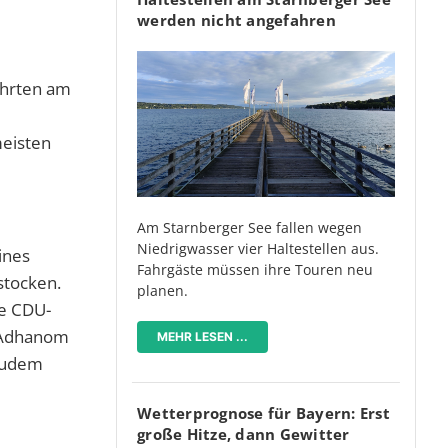
werden nicht angefahren
ehrten am
meisten
Am Starnberger See fallen wegen
Niedrigwasser vier Haltestellen aus.
ines
Fahrgäste müssen ihre Touren neu
stocken.
planen.
ie CDU-
s Adhanom
MEHR LESEN ...
 zudem
Wetterprognose für Bayern: Erst
große Hitze, dann Gewitter