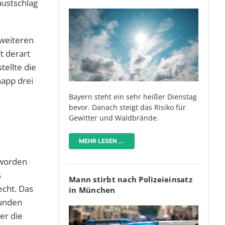
austschlag
 weiteren
t derart
tellte die
napp drei
Bayern steht ein sehr heißer Dienstag
bevor. Danach steigt das Risiko für
Gewitter und Waldbrände.
MEHR LESEN ...
 worden
s
Mann stirbt nach Polizeieinsatz
echt. Das
in München
tunden
er die