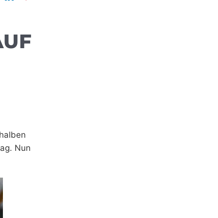
AUF
 halben
lag. Nun