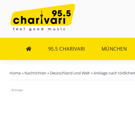
Zum
Inhalt
springen
95.5 CHARIVARI
MÜNCHEN
Home
»
Nachrichten
»
Deutschland und Welt
»
Anklage nach tödlichem
- Anzeige -