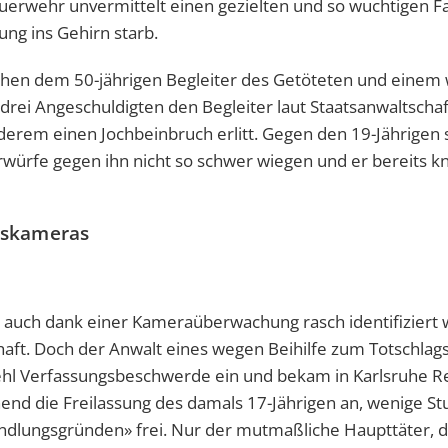
euerwehr unvermittelt einen gezielten und so wuchtigen F
ung ins Gehirn starb.
chen dem 50-jährigen Begleiter des Getöteten und einem
 drei Angeschuldigten den Begleiter laut Staatsanwaltschaf
erem einen Jochbeinbruch erlitt. Gegen den 19-Jährigen s
orwürfe gegen ihn nicht so schwer wiegen und er bereits k
gskameras
 auch dank einer Kameraüberwachung rasch identifiziert
aft. Doch der Anwalt eines wegen Beihilfe zum Totschlag
ehl Verfassungsbeschwerde ein und bekam in Karlsruhe R
nd die Freilassung des damals 17-Jährigen an, wenige S
ndlungsgründen» frei. Nur der mutmaßliche Haupttäter, d