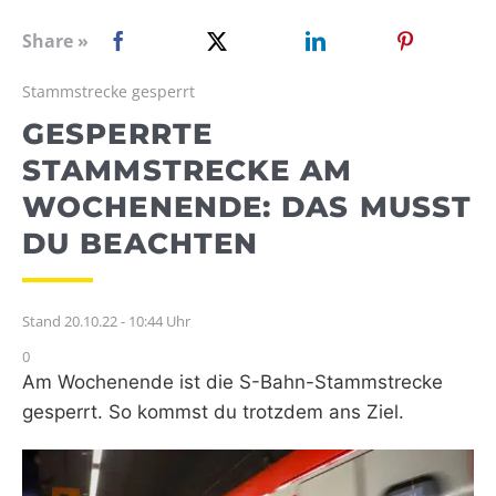
WEBRADIO
Share »
Stammstrecke gesperrt
GESPERRTE
STAMMSTRECKE AM
WOCHENENDE: DAS MUSST
DU BEACHTEN
Stand 20.10.22 - 10:44 Uhr
0
Am Wochenende ist die S-Bahn-Stammstrecke
gesperrt. So kommst du trotzdem ans Ziel.