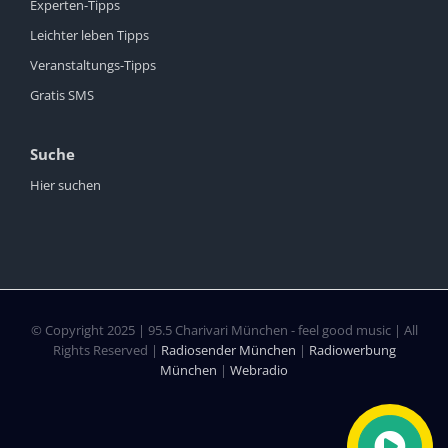
Experten-Tipps
Leichter leben Tipps
Veranstaltungs-Tipps
Gratis SMS
Suche
Hier suchen
© Copyright 2025 | 95.5 Charivari München - feel good music | All
Rights Reserved |
Radiosender München
|
Radiowerbung
München
|
Webradio