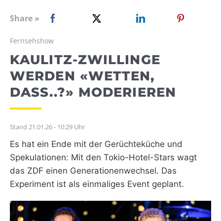
WEBRADIO
Share »
Fernsehshow
KAULITZ-ZWILLINGE
WERDEN «WETTEN,
DASS..?» MODERIEREN
Stand 21.01.26 - 10:29 Uhr
Es hat ein Ende mit der Gerüchteküche und
Spekulationen: Mit den Tokio-Hotel-Stars wagt
das ZDF einen Generationenwechsel. Das
Experiment ist als einmaliges Event geplant.