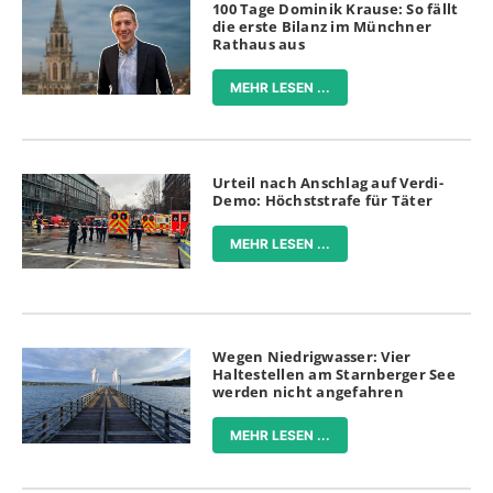
100 Tage Dominik Krause: So fällt
die erste Bilanz im Münchner
Rathaus aus
MEHR LESEN ...
Urteil nach Anschlag auf Verdi-
Demo: Höchststrafe für Täter
MEHR LESEN ...
Wegen Niedrigwasser: Vier
Haltestellen am Starnberger See
werden nicht angefahren
MEHR LESEN ...