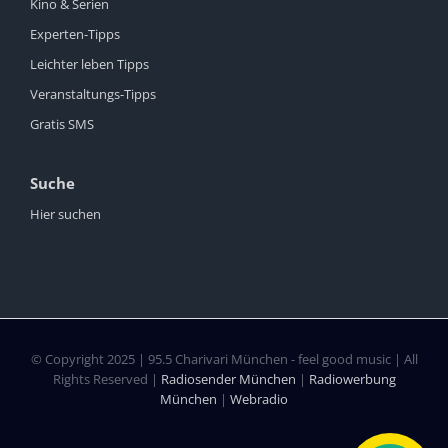
Kino & Serien
Experten-Tipps
Leichter leben Tipps
Veranstaltungs-Tipps
Gratis SMS
Suche
Hier suchen
© Copyright 2025 | 95.5 Charivari München - feel good music | All
Rights Reserved |
Radiosender München
|
Radiowerbung
München
|
Webradio