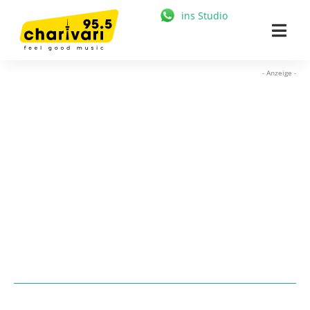
Zum
ins Studio
Inhalt
Togg
springen
Navi
HOME
- Anzeige -
95.5 CHARIVARI
MÜNCHEN
NEWS
MUSIK & STARS
MEDIATHEK
FREIZEIT
WERBUNG