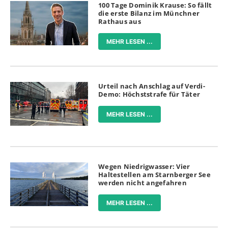
100 Tage Dominik Krause: So fällt
die erste Bilanz im Münchner
Rathaus aus
MEHR LESEN ...
Urteil nach Anschlag auf Verdi-
Demo: Höchststrafe für Täter
MEHR LESEN ...
Wegen Niedrigwasser: Vier
Haltestellen am Starnberger See
werden nicht angefahren
MEHR LESEN ...