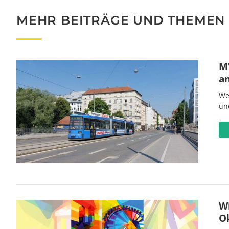
MEHR BEITRÄGE UND THEMEN
MV
a
We
un
W
O