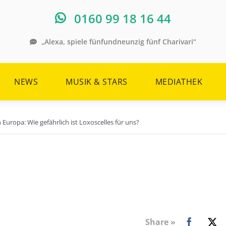
0160 99 18 16 44
„Alexa, spiele fünfundneunzig fünf Charivari“
NEWS
MUSIK & STARS
MEDIATHEK
n Europa: Wie gefährlich ist Loxoscelles für uns?
Share »