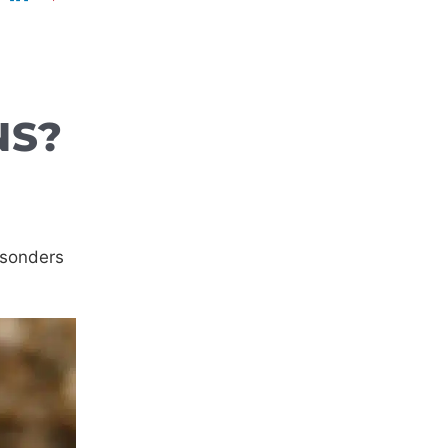
NS?
esonders