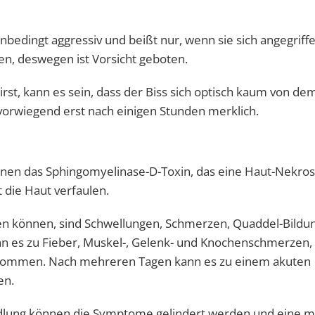
unbedingt aggressiv und beißt nur, wenn sie sich angegriff
ren, deswegen ist Vorsicht geboten.
rst, kann es sein, dass der Biss sich optisch kaum von dem
 vorwiegend erst nach einigen Stunden merklich.
einen das Sphingomyelinase-D-Toxin, das eine Haut-Nekro
 die Haut verfaulen.
n können, sind Schwellungen, Schmerzen, Quaddel-Bildun
n es zu Fieber, Muskel-, Gelenk- und Knochenschmerzen,
kommen. Nach mehreren Tagen kann es zu einem akuten
en.
andlung können die Symptome gelindert werden und eine m