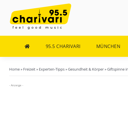
Zum
Inhalt
springen
95.5 CHARIVARI
MÜNCHEN
Home
»
Freizeit
»
Experten-Tipps
»
Gesundheit & Körper
»
Giftspinne i
- Anzeige -