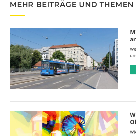
MEHR BEITRÄGE UND THEMEN
MV
a
We
un
W
O
Wi