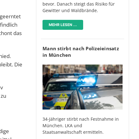
bevor. Danach steigt das Risiko für
Gewitter und Waldbrände.
 geerntet
indlich
MEHR LESEN ...
chont das
Mann stirbt nach Polizeieinsatz
in München
hied.
leibt. Die
iv
 zu
34-Jähriger stirbt nach Festnahme in
München. LKA und
dige
Staatsanwaltschaft ermitteln.