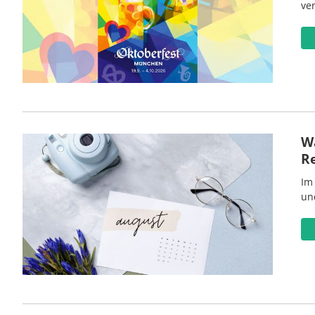
ve
Wa
R
Im
un