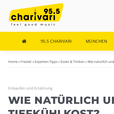
Zum
Inhalt
springen
95.5 CHARIVARI
MÜNCHEN
Home
»
Freizeit
»
Experten-Tipps
»
Essen & Trinken
»
Wie natürlich und
Einkaufen und Ernährung
WIE NATÜRLICH U
TIEFKÜHLKOST?