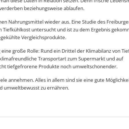
man diese Daten in Relation setzen. Denn frische Lebensm
 verderben beziehungsweise ablaufen.
enen Nahrungsmittel wieder aus. Eine Studie des Freiburge
on Tiefkühlkost untersucht und ist zu dem Ergebnis gekom
t-gekühlte Vergleichsprodukte.
 eine große Rolle: Rund ein Drittel der Klimabilanz von Tie
e klimafreundliche Transportart zum Supermarkt und auf
cht tiefgefrorene Produkte noch umweltschonender.
ele annehmen. Alles in allem sind sie eine gute Möglichkeit
d umweltbewusst zu ernähren.