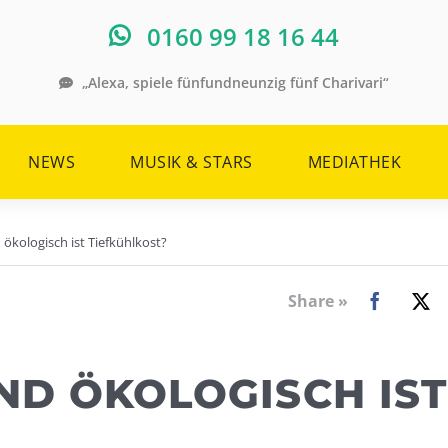
0160 99 18 16 44
„Alexa, spiele fünfundneunzig fünf Charivari“
NEWS
MUSIK & STARS
MEDIATHEK
 ökologisch ist Tiefkühlkost?
Share »
ND ÖKOLOGISCH IST