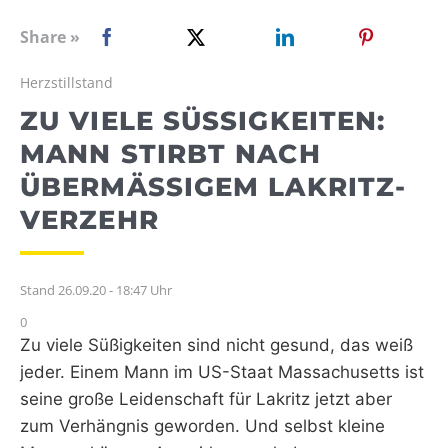
WEBRADIO
Share »
Herzstillstand
ZU VIELE SÜSSIGKEITEN: M
ANN STIRBT NACH Ü
BERMÄSSIGEM LAKRITZ-VE
RZEHR
Stand 26.09.20 - 18:47 Uhr
0
Zu viele Süßigkeiten sind nicht gesund, das weiß
jeder. Einem Mann im US-Staat Massachusetts ist
seine große Leidenschaft für Lakritz jetzt aber
zum Verhängnis geworden. Und selbst kleine