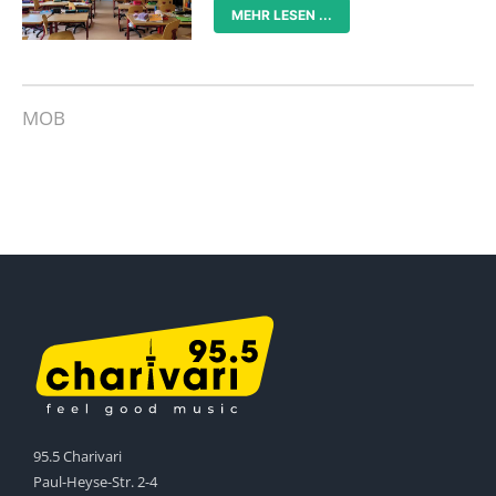
MEHR LESEN ...
MOB
95.5 Charivari
Paul-Heyse-Str. 2-4