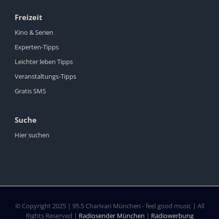
Freizeit
Kino & Serien
Experten-Tipps
Leichter leben Tipps
Veranstaltungs-Tipps
Gratis SMS
Suche
Hier suchen
© Copyright 2025 | 95.5 Charivari München - feel good music | All
Rights Reserved |
Radiosender München
|
Radiowerbung