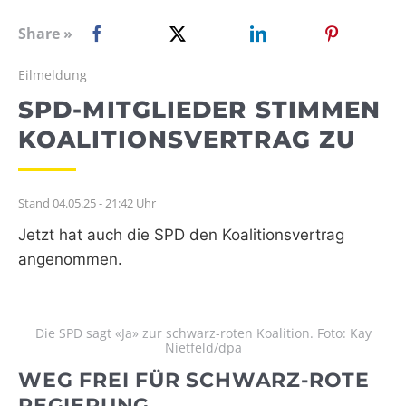
WEBRADIO
Share »
Eilmeldung
SPD-MITGLIEDER STIMMEN
KOALITIONSVERTRAG ZU
Stand 04.05.25 - 21:42 Uhr
Jetzt hat auch die SPD den Koalitionsvertrag
angenommen.
Die SPD sagt «Ja» zur schwarz-roten Koalition. Foto: Kay
Nietfeld/dpa
WEG FREI FÜR SCHWARZ-ROTE
REGIERUNG