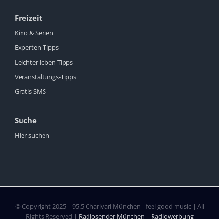
Freizeit
Kino & Serien
Experten-Tipps
Leichter leben Tipps
Veranstaltungs-Tipps
Gratis SMS
Suche
Hier suchen
© Copyright 2025 | 95.5 Charivari München - feel good music | All
Rights Reserved |
Radiosender München
|
Radiowerbung