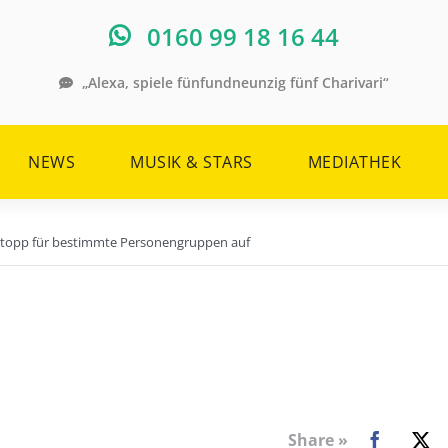
0160 99 18 16 44
„Alexa, spiele fünfundneunzig fünf Charivari“
NEWS
MUSIK & STARS
MEDIATHEK
topp für bestimmte Personengruppen auf
Share »