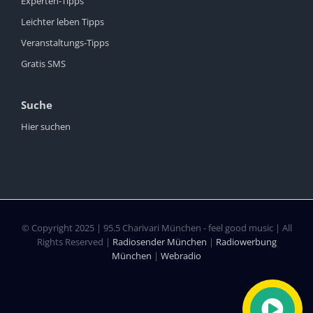
Experten-Tipps
Leichter leben Tipps
Veranstaltungs-Tipps
Gratis SMS
Suche
Hier suchen
© Copyright 2025 | 95.5 Charivari München - feel good music | All
Rights Reserved |
Radiosender München
|
Radiowerbung
München
|
Webradio