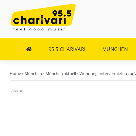
Zum
Inhalt
springen
95.5 CHARIVARI
MÜNCHEN
Home
»
München
»
München aktuell
»
Wohnung untervermieten zur 
- Anzeige -