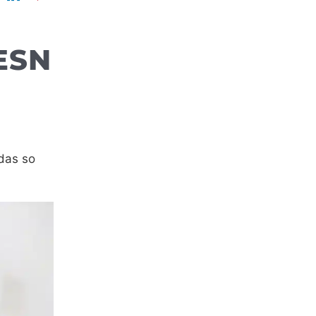
ESN
das so