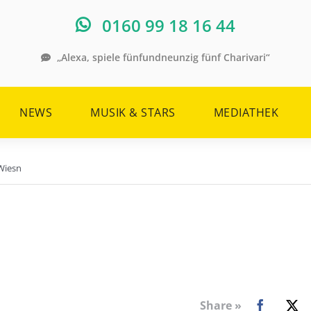
0160 99 18 16 44
„Alexa, spiele fünfundneunzig fünf Charivari“
NEWS
MUSIK & STARS
MEDIATHEK
Wiesn
Share »