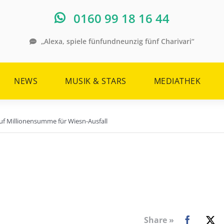
0160 99 18 16 44
„Alexa, spiele fünfundneunzig fünf Charivari“
NEWS
MUSIK & STARS
MEDIATHEK
uf Millionensumme für Wiesn-Ausfall
Share »