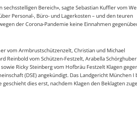
n sechsstelligen Bereich», sagte Sebastian Kuffler vom Wei
über Personal-, Büro- und Lagerkosten – und den teuren
 wegen der Corona-Pandemie keine Einnahmen gegenüber
er vom Armbrustschützenzelt, Christian und Michael
ard Reinbold vom Schützen-Festzelt, Arabella Schörghube
i sowie Ricky Steinberg vom Hofbräu Festzelt Klagen gege
inschaft (DSE) angekündigt. Das Landgericht München I b
e geschieht dies erst, nachdem Klagen den Beklagten zuge