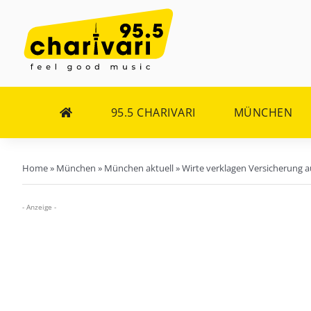
Zum
Inhalt
springen
95.5 CHARIVARI
MÜNCHEN
Home
»
München
»
München aktuell
»
Wirte verklagen Versicherung a
- Anzeige -