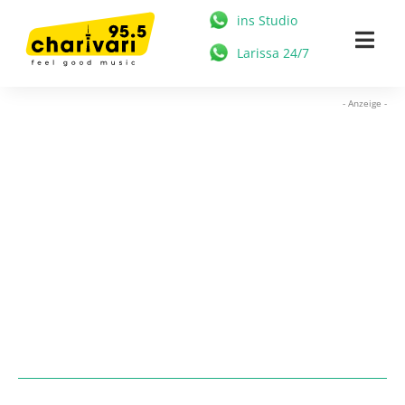
Zum
ins Studio
Inhalt
Togg
Larissa 24/7
springen
Navi
HOME
- Anzeige -
95.5 CHARIVARI
MÜNCHEN
NEWS
MUSIK & STARS
MEDIATHEK
FREIZEIT
WERBUNG