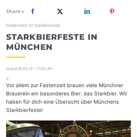
WEBRADIO
Share »
Fastenzeit ist Starkbierzeit
STARKBIERFESTE IN
MÜNCHEN
Stand 06.03.19 - 17:03 Uhr
0
Vor allem zur Fastenzeit brauen viele Münchner
Brauerein ein besonderes Bier: das Starkbier. Wir
haben für dich eine Übersicht über Münchens
Starkbierfeste!