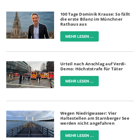
100 Tage Dominik Krause: So fällt
die erste Bilanz im Münchner
Rathaus aus
MEHR LESEN ...
Urteil nach Anschlag auf Verdi-
Demo: Höchststrafe für Täter
MEHR LESEN ...
Wegen Niedrigwasser: Vier
Haltestellen am Starnberger See
werden nicht angefahren
MEHR LESEN ...