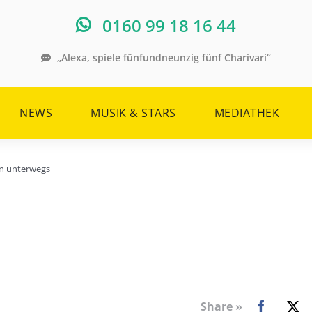
0160 99 18 16 44
„Alexa, spiele fünfundneunzig fünf Charivari“
NEWS
MUSIK & STARS
MEDIATHEK
en unterwegs
Share »