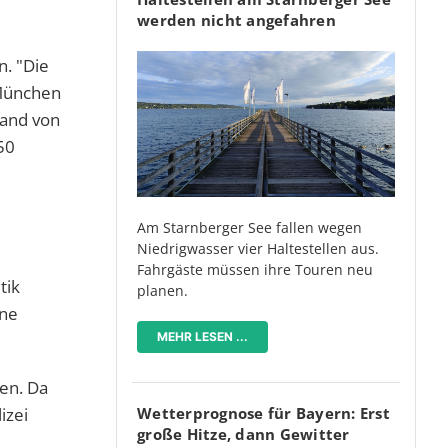
werden nicht angefahren
n. "Die
 München
tand von
50
Am Starnberger See fallen wegen
Niedrigwasser vier Haltestellen aus.
Fahrgäste müssen ihre Touren neu
tik
planen.
ine
MEHR LESEN ...
len. Da
Wetterprognose für Bayern: Erst
izei
große Hitze, dann Gewitter