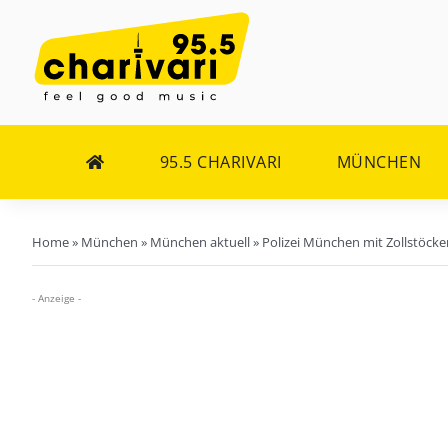
Zum
Inhalt
springen
95.5 CHARIVARI
MÜNCHEN
Home
»
München
»
München aktuell
»
Polizei München mit Zollstöck
- Anzeige -