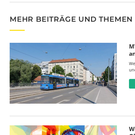
MEHR BEITRÄGE UND THEMEN
MV
a
We
un
W