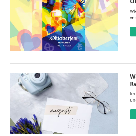
O
Wi
ve
Wa
R
Im
un