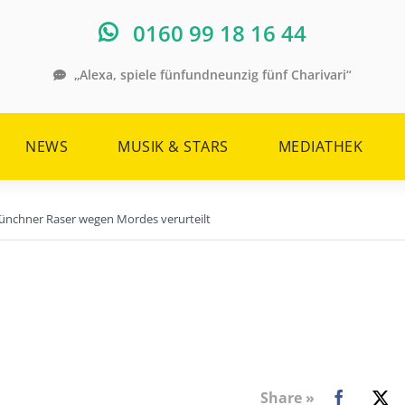
0160 99 18 16 44
„Alexa, spiele fünfundneunzig fünf Charivari“
NEWS
MUSIK & STARS
MEDIATHEK
Münchner Raser wegen Mordes verurteilt
Share »