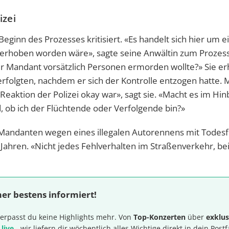
izei
ginn des Prozesses kritisiert. «Es handelt sich hier um e
t erhoben worden wäre», sagte seine Anwältin zum Prozess
 Mandant vorsätzlich Personen ermorden wollte?» Sie er
erfolgten, nachdem er sich der Kontrolle entzogen hatte.
eaktion der Polizei okay war», sagt sie. «Macht es im Hinb
d, ob ich der Flüchtende oder Verfolgende bin?»
res Mandanten wegen eines illegalen Autorennens mit Todesf
Jahren. «Nicht jedes Fehlverhalten im Straßenverkehr, be
er bestens informiert!
erpasst du keine Highlights mehr. Von
Top-Konzerten
über
exklus
 live
- wir liefern dir wöchentlich alles Wichtige direkt in dein Postf