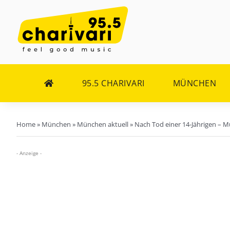
Zum
Inhalt
springen
95.5 CHARIVARI
MÜNCHEN
Home
»
München
»
München aktuell
»
Nach Tod einer 14-Jährigen – 
- Anzeige -