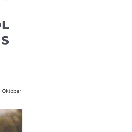
OL
IS
s Oktober