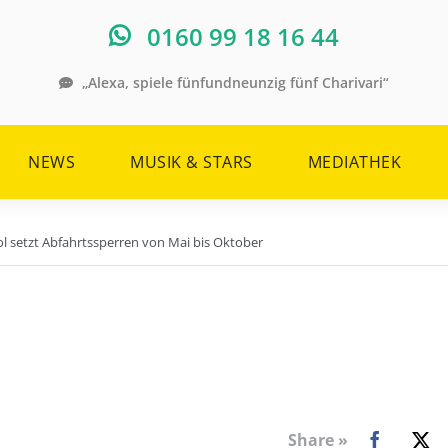
0160 99 18 16 44
„Alexa, spiele fünfundneunzig fünf Charivari“
NEWS
MUSIK & STARS
MEDIATHEK
rol setzt Abfahrtssperren von Mai bis Oktober
Share »