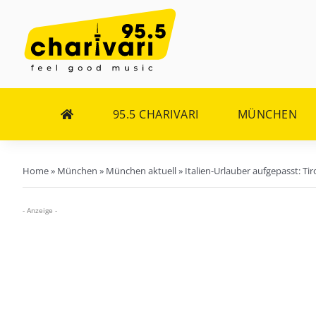
Zum
Inhalt
springen
95.5 CHARIVARI
MÜNCHEN
Home
»
München
»
München aktuell
»
Italien-Urlauber aufgepasst: Ti
- Anzeige -