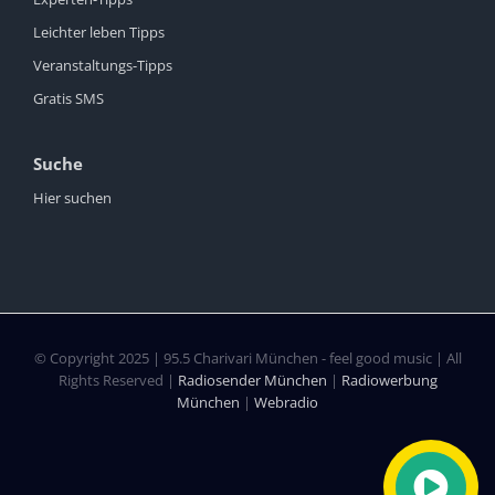
Leichter leben Tipps
Veranstaltungs-Tipps
Gratis SMS
Suche
Hier suchen
© Copyright 2025 | 95.5 Charivari München - feel good music | All
Rights Reserved |
Radiosender München
|
Radiowerbung
München
|
Webradio