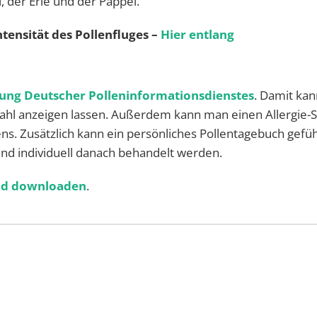
, der Erle und der Pappel.
ntensität des Pollenfluges –
Hier entlang
tung Deutscher Polleninformationsdienstes
. Damit ka
tzahl anzeigen lassen. Außerdem kann man einen Allergie-S
s. Zusätzlich kann ein persönliches Pollentagebuch gefüh
nd individuell danach behandelt werden.
oid downloaden
.