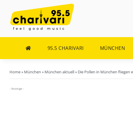
Zum
Inhalt
springen
95.5 CHARIVARI
MÜNCHEN
Home
»
München
»
München aktuell
»
Die Pollen in München fliegen 
- Anzeige -