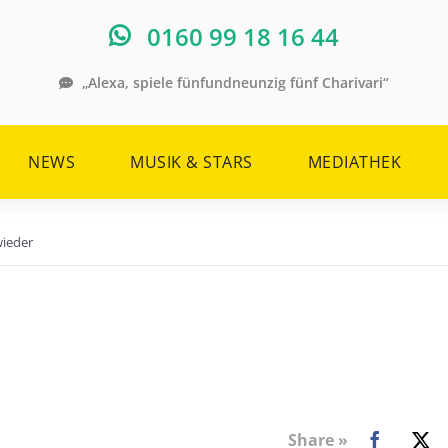
0160 99 18 16 44
„Alexa, spiele fünfundneunzig fünf Charivari“
NEWS
MUSIK & STARS
MEDIATHEK
wieder
Share »