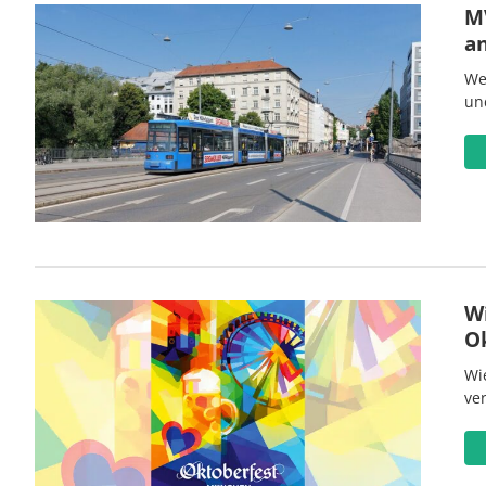
MV
a
We
un
W
O
Wi
ve