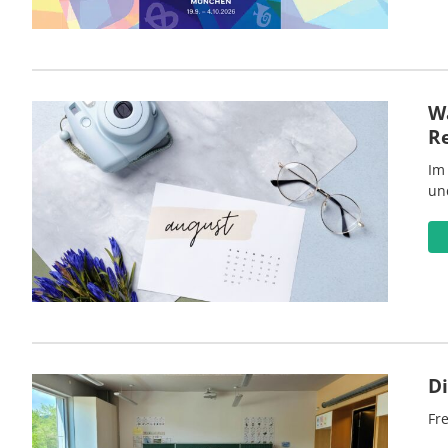
Wa
R
Im
un
D
Fre