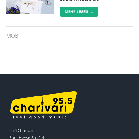
MEHR LESEN ...
MOB
95.5 Charivari
Paul-Heyse-Str. 2-4