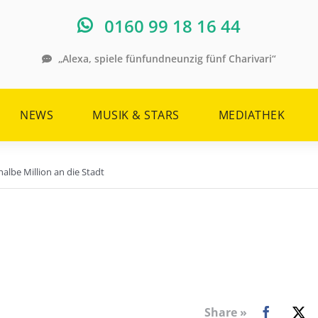
0160 99 18 16 44
„Alexa, spiele fünfundneunzig fünf Charivari“
NEWS
MUSIK & STARS
MEDIATHEK
be Million an die Stadt
Share »