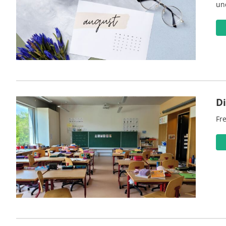
un
D
Fre