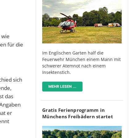
 wie
en für die
Im Englischen Garten half die
Feuerwehr München einem Mann mit
schwerer Atemnot nach einem
Insektenstich.
hied sich
MEHR LESEN ...
ende,
st das
n Angaben
Gratis Ferienprogramm in
at er
Münchens Freibädern startet
ennt