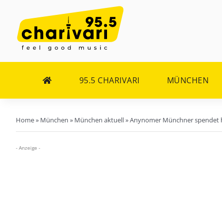
Zum
Inhalt
springen
95.5 CHARIVARI
MÜNCHEN
Home
»
München
»
München aktuell
»
Anynomer Münchner spendet hal
- Anzeige -