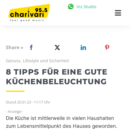
Zum
ins Studio
Inhalt
Togg
springen
Navi
HOME
95.5 CHARIVARI
Share »
MÜNCHEN
Genuss, Lifestyle und Sicherheit
8 TIPPS FÜR EINE GUTE
NEWS
KÜCHENBELEUCHTUNG
MUSIK & STARS
MEDIATHEK
Stand 20.01.23 - 11:17 Uhr
- Anzeige -
FREIZEIT
Die Küche ist mittlerweile in vielen Haushalten
zum Lebensmittelpunkt des Hauses geworden.
WERBUNG