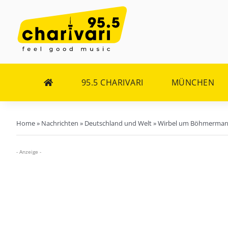
Zum
Inhalt
springen
95.5 CHARIVARI
MÜNCHEN
Home
»
Nachrichten
»
Deutschland und Welt
»
Wirbel um Böhmermann
- Anzeige -