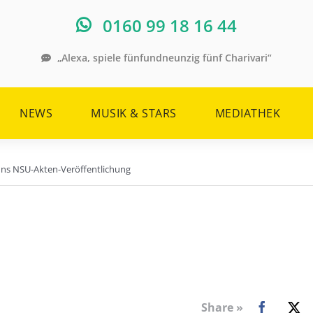
0160 99 18 16 44
„Alexa, spiele fünfundneunzig fünf Charivari“
NEWS
MUSIK & STARS
MEDIATHEK
s NSU-Akten-Veröffentlichung
Share »