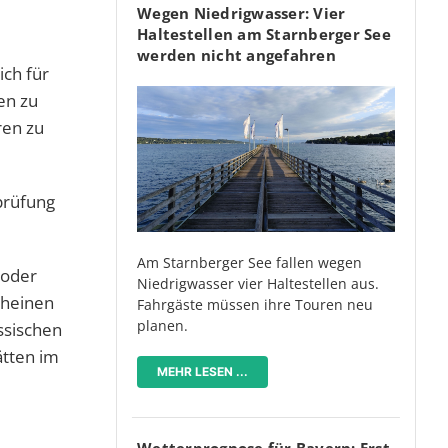
Wegen Niedrigwasser: Vier
Haltestellen am Starnberger See
werden nicht angefahren
ich für
en zu
ren zu
prüfung
Am Starnberger See fallen wegen
 oder
Niedrigwasser vier Haltestellen aus.
cheinen
Fahrgäste müssen ihre Touren neu
planen.
essischen
ätten im
MEHR LESEN ...
Wetterprognose für Bayern: Erst