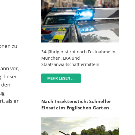
onen zu
34-Jähriger stirbt nach Festnahme in
München. LKA und
Staatsanwaltschaft ermitteln.
ann vor,
g dieser
MEHR LESEN ...
örden
ig
, als er
Nach Insektenstich: Schneller
Einsatz im Englischen Garten