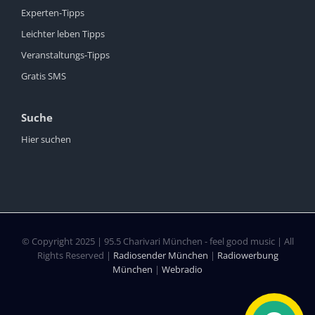
Experten-Tipps
Leichter leben Tipps
Veranstaltungs-Tipps
Gratis SMS
Suche
Hier suchen
© Copyright 2025 | 95.5 Charivari München - feel good music | All
Rights Reserved |
Radiosender München
|
Radiowerbung
München
|
Webradio