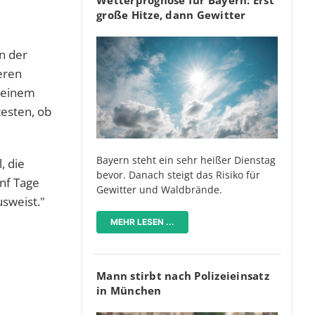
große Hitze, dann Gewitter
n der
ieren
 seinem
testen, ob
Bayern steht ein sehr heißer Dienstag
, die
bevor. Danach steigt das Risiko für
nf Tage
Gewitter und Waldbrände.
sweist."
MEHR LESEN ...
Mann stirbt nach Polizeieinsatz
in München