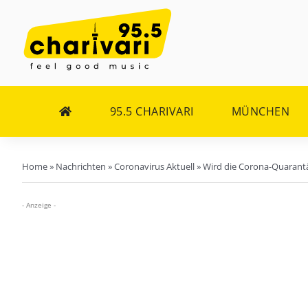
Zum
Inhalt
springen
95.5 CHARIVARI
MÜNCHEN
Home
»
Nachrichten
»
Coronavirus Aktuell
»
Wird die Corona-Quarantä
- Anzeige -