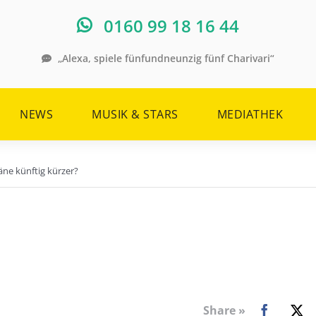
0160 99 18 16 44
„Alexa, spiele fünfundneunzig fünf Charivari“
NEWS
MUSIK & STARS
MEDIATHEK
ne künftig kürzer?
Share »