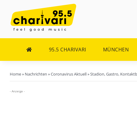
Zum
Inhalt
springen
95.5 CHARIVARI
MÜNCHEN
Home
»
Nachrichten
»
Coronavirus Aktuell
»
Stadion, Gastro, Kontakt
- Anzeige -