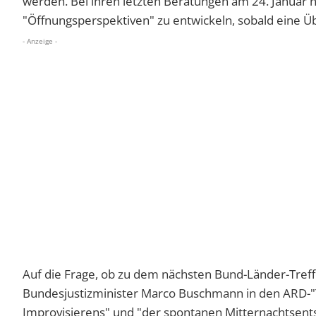
werden. Bei ihren letzten Beratungen am 24. Januar h
"Öffnungsperspektiven" zu entwickeln, sobald eine 
- Anzeige -
Auf die Frage, ob zu dem nächsten Bund-Länder-Treffe
Bundesjustizminister Marco Buschmann in den ARD-"
Improvisierens" und "der spontanen Mitternachtsents