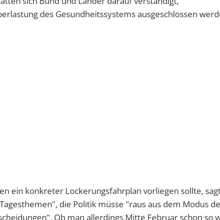
atten sich Bund und Länder darauf verständigt,
Überlastung des Gesundheitssystems ausgeschlossen werd
n ein konkreter Lockerungsfahrplan vorliegen sollte, sag
Tagesthemen", die Politik müsse "raus aus dem Modus d
cheidungen". Ob man allerdings Mitte Februar schon so we