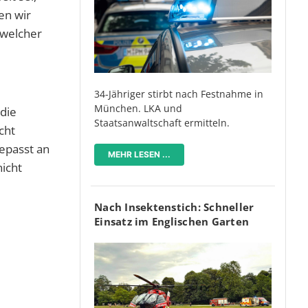
en wir
 welcher
34-Jähriger stirbt nach Festnahme in
München. LKA und
die
Staatsanwaltschaft ermitteln.
cht
epasst an
MEHR LESEN ...
nicht
Nach Insektenstich: Schneller
Einsatz im Englischen Garten