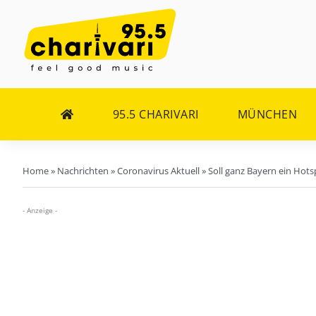
Zum
Inhalt
springen
95.5 CHARIVARI
MÜNCHEN
Home
»
Nachrichten
»
Coronavirus Aktuell
»
Soll ganz Bayern ein Hot
- Anzeige -