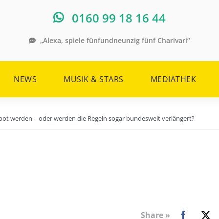
0160 99 18 16 44
„Alexa, spiele fünfundneunzig fünf Charivari“
NEWS
MUSIK & STARS
MEDIATHEK
spot werden – oder werden die Regeln sogar bundesweit verlängert?
Share »