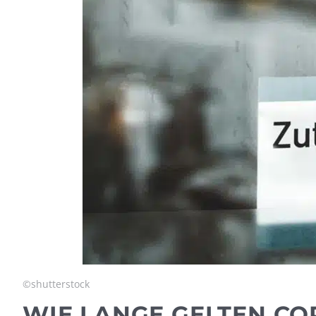
©shutterstock
WIE LANGE GELTEN C