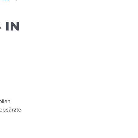
 IN
ollen
ebsärzte