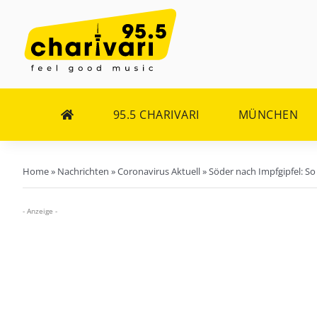
Zum
Inhalt
springen
95.5 CHARIVARI
MÜNCHEN
Home
»
Nachrichten
»
Coronavirus Aktuell
»
Söder nach Impfgipfel: So
- Anzeige -