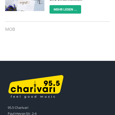
MEHR LESEN ...
MOB
95.5 Charivari
Paul-Heyse-Str. 2-4