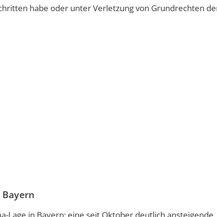
chritten habe oder unter Verletzung von Grundrechten de
n Bayern
a-Lage in Bayern: eine seit Oktober deutlich ansteigende,