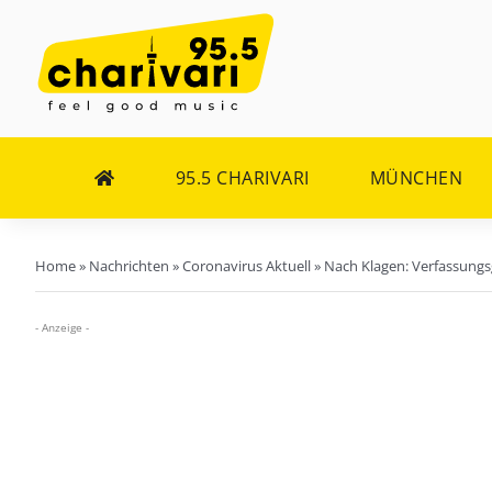
Zum
Inhalt
springen
95.5 CHARIVARI
MÜNCHEN
Home
»
Nachrichten
»
Coronavirus Aktuell
»
Nach Klagen: Verfassungs
- Anzeige -