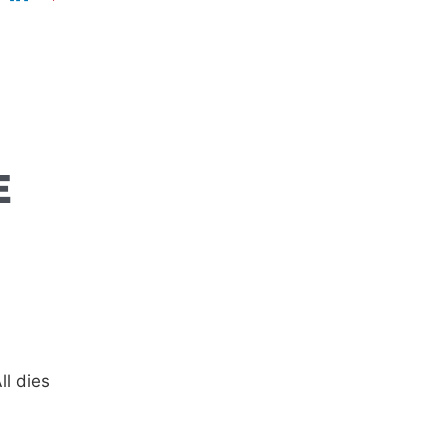
E
l dies