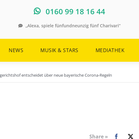
0160 99 18 16 44
„Alexa, spiele fünfundneunzig fünf Charivari“
NEWS
MUSIK & STARS
MEDIATHEK
gerichtshof entscheidet über neue bayerische Corona-Regeln
Share »