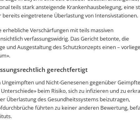
onal teils stark ansteigende Krankenhausbelegung, eine s
 bereits eingetretene Überlastung von Intensivstationen.
erhebliche Verschärfungen mit teils massiven
ensichtlich verfassungswidrig. Das Gericht betonte, die
e und Ausgestaltung des Schutzkonzepts einen – vorliege
aum».
sungsrechtlich gerechtfertigt
 von Ungeimpften und Nicht-Genesenen gegenüber Geimpft
Unterschiede» beim Risiko, sich zu infizieren und zu erkr
ner Überlastung des Gesundheitssystems beizutragen,
Impfdurchbrüche führten zu keiner anderen Bewertung, bef
tuts.