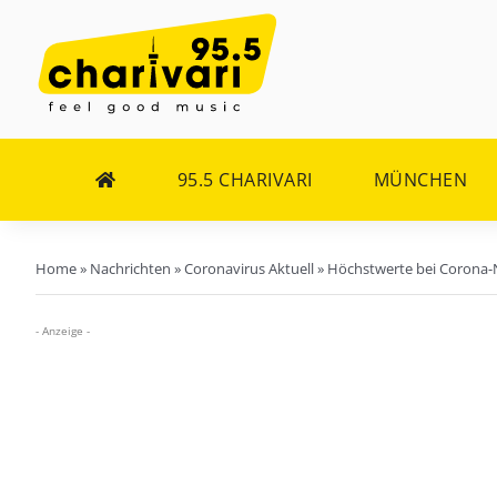
Zum
Inhalt
springen
95.5 CHARIVARI
MÜNCHEN
Home
»
Nachrichten
»
Coronavirus Aktuell
»
Höchstwerte bei Corona-N
- Anzeige -