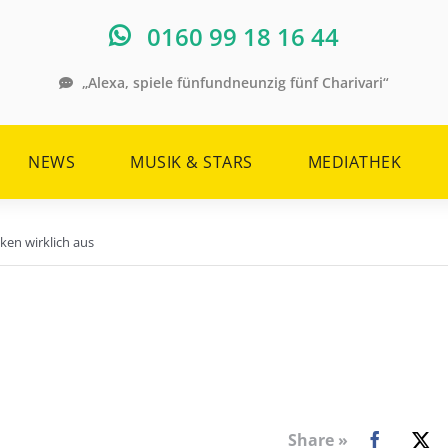
0160 99 18 16 44
„Alexa, spiele fünfundneunzig fünf Charivari“
NEWS
MUSIK & STARS
MEDIATHEK
ken wirklich aus
Share »