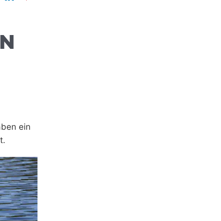
EN
aben ein
t.