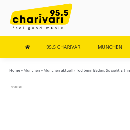
Zum
Inhalt
springen
95.5 CHARIVARI
MÜNCHEN
Home
»
München
»
München aktuell
»
Tod beim Baden: So sieht Ertrin
- Anzeige -